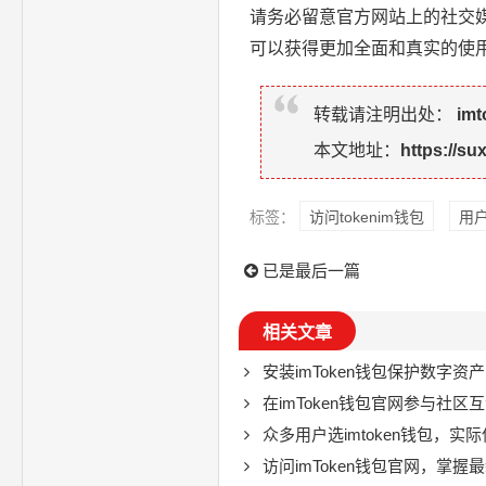
请务必留意官方网站上的社交
可以获得更加全面和真实的使
转载请注明出处：
im
本文地址：
https://su
标签：
访问tokenim钱包
用
已是最后一篇
相关文章
安装imToken钱包保护数字资产安全
在imToken钱包官网参与社区互
众多用户选imtoken钱包，实际
访问imToken钱包官网，掌握最新资