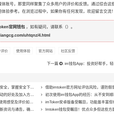
媒体账号，那里同样聚集了众多用户的评价和反馈。通过综合这
用体验参考。在浏览过程中，如果你有任何发现，欢迎留言交流
token官网钱包
，如有疑问，请联系（
）。
xiangcg.com/uhtqnz/4.html
户评价
使用体验
官方网站
社区反馈
下一篇
:
im钱包App：投资好帮手，
，掌握安全下载方法很关键
借助imtoken官方网址评估风险，谨防假官网
动的好处及加入方法介绍
初次使用im钱包App的经历：从不安到顺利，却
使用感受及评价如何？
imToken安卓版备受瞩目，功能虽丰富但有小
讯与通告，确保资产安全
Imtoken钱包受瞩目！优点众多但这些方面