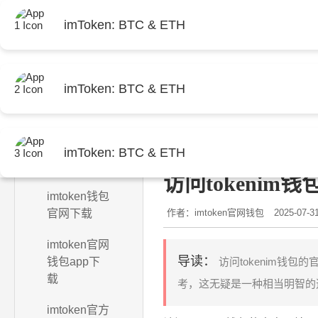
imToken: BTC & ETH
imToken: BTC & ETH
首页
当前位置：
首页
>
imtoken
imToken: BTC & ETH
imtoken官网
访问tokeni
imtoken钱包
官网下载
作者：imtoken官网钱包
2025-07-3
imtoken官网
导读：
钱包app下
访问tokenim钱
载
考，这无疑是一种相当明智的选
imtoken官方