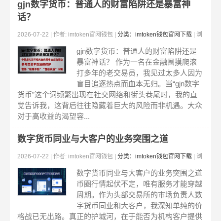
gjn数字货币：普通人的财富陷阱还是暴富神
话？
2026-07-22 | 作者: imtoken官网钱包 |
分类：imtoken钱包官网下载
| 浏
览:203
gjn数字货币：普通人的财富陷阱还是
暴富神话？ 作为一名在金融圈摸爬滚
打多年的老交易员，我见过太多人因为
盲目追逐热点而血本无归。当“gjn数字
货币”这个词频繁出现在社交网络和街头巷尾时，我的直
觉告诉我，这背后往往隐藏着巨大的风险而非机遇。大众
对于高收益的渴望容...
数字货币同业与大客户的业务突围之道
2026-07-22 | 作者: imtoken官网钱包 |
分类：imtoken钱包官网下载
| 浏
览:182
数字货币同业与大客户的业务突围之道
币圈行情起伏不定，唯有服务才能穿越
周期。作为头部交易所的市场负责人数
字货币同业和大客户，我深知单纯的价
格战已无出路。真正的护城河，在于能否为机构客户提供