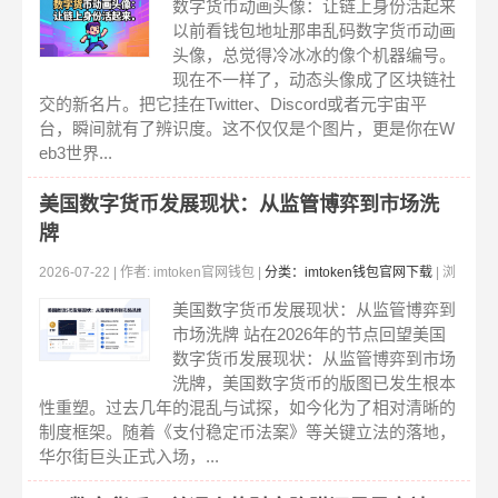
览:286
数字货币动画头像：让链上身份活起来
以前看钱包地址那串乱码数字货币动画
头像，总觉得冷冰冰的像个机器编号。
现在不一样了，动态头像成了区块链社
交的新名片。把它挂在Twitter、Discord或者元宇宙平
台，瞬间就有了辨识度。这不仅仅是个图片，更是你在W
eb3世界...
美国数字货币发展现状：从监管博弈到市场洗
牌
2026-07-22 | 作者: imtoken官网钱包 |
分类：imtoken钱包官网下载
| 浏
览:293
美国数字货币发展现状：从监管博弈到
市场洗牌 站在2026年的节点回望美国
数字货币发展现状：从监管博弈到市场
洗牌，美国数字货币的版图已发生根本
性重塑。过去几年的混乱与试探，如今化为了相对清晰的
制度框架。随着《支付稳定币法案》等关键立法的落地，
华尔街巨头正式入场，...