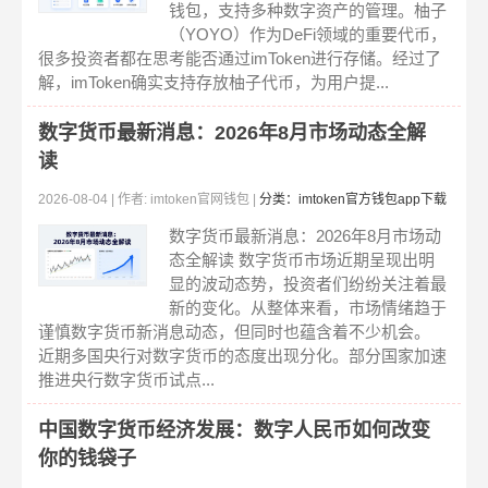
钱包，支持多种数字资产的管理。柚子
（YOYO）作为DeFi领域的重要代币，
很多投资者都在思考能否通过imToken进行存储。经过了
解，imToken确实支持存放柚子代币，为用户提...
数字货币最新消息：2026年8月市场动态全解
读
2026-08-04 | 作者: imtoken官网钱包 |
分类：imtoken官方钱包app下载
| 浏览:198
数字货币最新消息：2026年8月市场动
态全解读 数字货币市场近期呈现出明
显的波动态势，投资者们纷纷关注着最
新的变化。从整体来看，市场情绪趋于
谨慎数字货币新消息动态，但同时也蕴含着不少机会。
近期多国央行对数字货币的态度出现分化。部分国家加速
推进央行数字货币试点...
中国数字货币经济发展：数字人民币如何改变
你的钱袋子