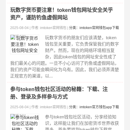
玩数字货币要注意！token钱包网址安全关乎
资产，谨防钓鱼虚假网站
2025-08-04 | 作者: imtoken官网钱包 |
分类：imtoken官网钱包app下载
| 浏览:579
玩数字货币的朋友们应该清楚，token
钱包至关重要，它负责保管我们的数字
财产。然而，现在的网络环境相当复
杂，因此token钱包的网址安全性成了
我们最关心的问题。一旦不小心访问了钓鱼或虚假网站，
我们的资产可能会瞬间化为乌有。因此，我们必须弄清楚
正规官方的渠道，以...
参与token钱包社区活动的秘籍：下载、注
册、登录及多样参与方式
2025-08-04 | 作者: imtoken官网钱包 |
分类：imtoken官方钱包app下载
| 浏览:574
参与token钱包社区活动，分享经验知
识，这样能让我们在加密货币世界收获
更多。首先要找到token钱包下载官