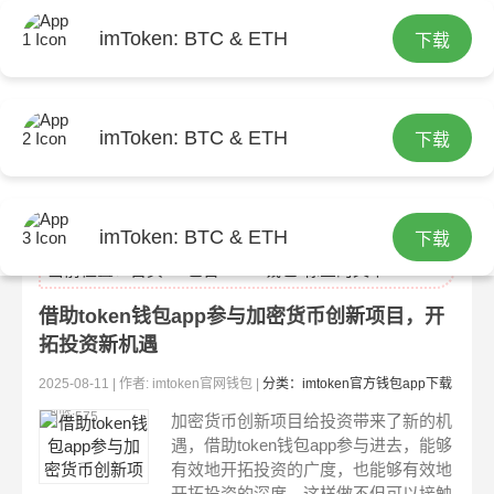
imToken: BTC & ETH
下载
imToken: BTC & ETH
下载
imtoken官网下载
imToken: BTC & ETH
下载
当前位置：
首页
> 包含"token钱包"标签的文章
借助token钱包app参与加密货币创新项目，开
拓投资新机遇
2025-08-11 | 作者: imtoken官网钱包 |
分类：imtoken官方钱包app下载
| 浏览:575
加密货币创新项目给投资带来了新的机
遇，借助token钱包app参与进去，能够
有效地开拓投资的广度，也能够有效地
开拓投资的深度，这样做不但可以接触