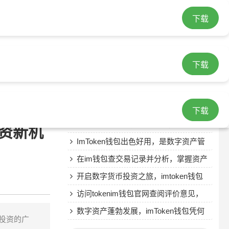
下载
热门文章
下载最新token钱包，新功能助力加密
下载
货币交易与管理更高效
Tokenim钱包应用程序下载遇问题？多
样客服途径帮您解决
token钱包安卓版实时监控多种货币，
助您把握投资良机
借助token钱包投身数字经济变革，选
下载
钱包要重安全、功能与评价
imtoke钱包：重视用户反馈，详解反馈
投资新机
机制及对产品发展的影响
ImToken钱包出色好用，是数字资产管
理得力工具
在im钱包查交易记录并分析，掌握资产
变动与合理布局
开启数字货币投资之旅，imtoken钱包
官网是你的最佳选择
访问tokenim钱包官网查阅评价意见，
了解实际使用体验
数字资产蓬勃发展，imToken钱包凭何
拓投资的广
成为保障安全的热门之选？