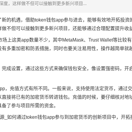
度，这样做不但可以接触到更多新兴项目...
了新的机遇，借助
token钱包
app参与进去，能够有效地开拓投资
样做不但可以接触到更多新兴项目，还能够通过合理配置提升收
场上这类app数量不少，其中MetaMask、Trust Wallet等比
没有多重加密和防丢措施，同时也要关注易用性，操作越简单就
，完成设置，通过这些方式来确保钱包安全，像设置强密码，开
pp，充值方式有所不同。一般来说，支持使用法定货币，通过
以直接将已有的加密货币转进钱包。充值的时候，要仔细核对地
具备了参与项目所需的资金。