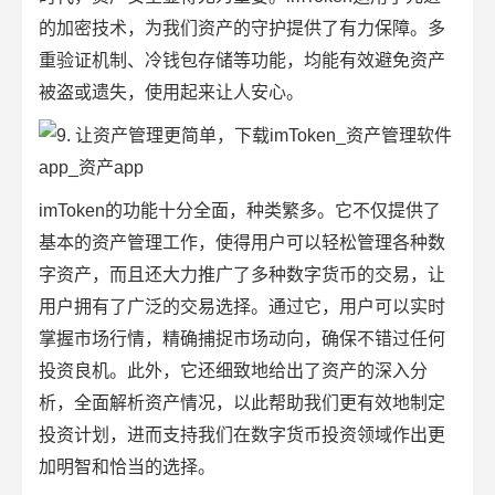
的加密技术，为我们资产的守护提供了有力保障。多
重验证机制、冷钱包存储等功能，均能有效避免资产
被盗或遗失，使用起来让人安心。
imToken的功能十分全面，种类繁多。它不仅提供了
基本的资产管理工作，使得用户可以轻松管理各种数
字资产，而且还大力推广了多种
数字货币
的交易，让
用户拥有了广泛的交易选择。通过它，用户可以实时
掌握市场行情，精确捕捉市场动向，确保不错过任何
投资良机。此外，它还细致地给出了资产的深入分
析，全面解析资产情况，以此帮助我们更有效地制定
投资计划，进而支持我们在数字货币投资领域作出更
加明智和恰当的选择。