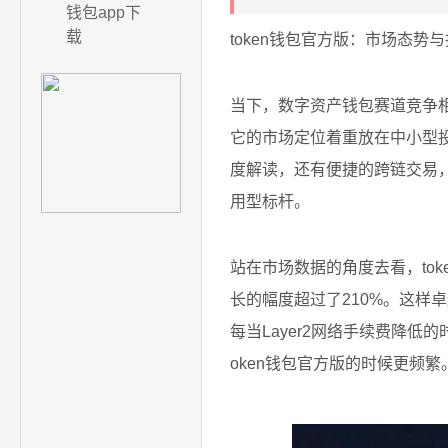
钱包app下
载
token钱包官方版：市场态势
当下，数字资产钱包赛道竞争相
它的市场定位着重放在中小型投
度解读，还有便捷的跨链交易
用型标杆。
站在市场数据的角度去看，to
长的幅度超过了210%。这样
每当Layer2网络手续费降
oken钱包官方版的时候更频繁