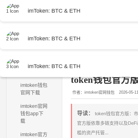
imToken: BTC & ETH
imToken: BTC & ETH
首页
当前位置：
首页
>
imtoken
imToken: BTC & ETH
imtoken官网
token钱包官
imtoken钱包
官网下载
作者：imtoken官网钱包
2026-05-1
imtoken官网
导读：
钱包app下
token钱包官方版
载
官方版依靠多链支持以及De
槛的资产托管...
imtoken官方