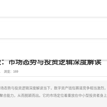
钱包官网下载
> 文章正文
方版：市场态势与投资逻辑深度解读
1
浏览：169
：市场态势与投资逻辑深度解读当下，数字资产钱包赛道竞争相当激烈，t
Fi聚合能力，从而脱颖而出。它的市场定位着重放在中小型投资者身