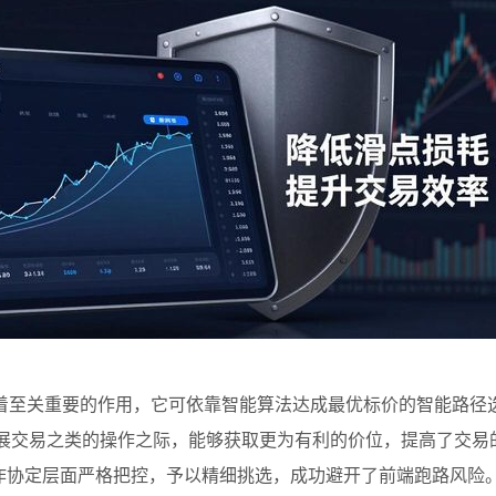
有着至关重要的作用，它可依靠智能算法达成最优标价的智能路径
开展交易之类的操作之际，能够获取更为有利的价位，提高了交易
作协定层面严格把控，予以精细挑选，成功避开了前端跑路风险