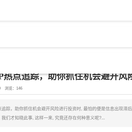
钱包官网下载
> 文章正文
版APP热点追踪，助你抓住机会避开风
0
浏览：146
P热点追踪，助你抓住机会避开风险进行投资时, 最怕的便是信息出现滞后
我们才知晓此事, 这样一来, 究竟还存在何种意义呢?...