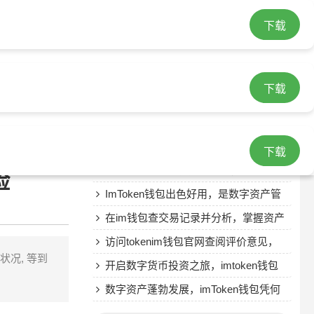
下载
热门文章
下载最新token钱包，新功能助力加密
下载
货币交易与管理更高效
Tokenim钱包应用程序下载遇问题？多
样客服途径帮您解决
token钱包安卓版实时监控多种货币，
助您把握投资良机
借助token钱包投身数字经济变革，选
下载
钱包要重安全、功能与评价
imtoke钱包：重视用户反馈，详解反馈
险
机制及对产品发展的影响
ImToken钱包出色好用，是数字资产管
理得力工具
在im钱包查交易记录并分析，掌握资产
变动与合理布局
访问tokenim钱包官网查阅评价意见，
状况, 等到
了解实际使用体验
开启数字货币投资之旅，imtoken钱包
官网是你的最佳选择
数字资产蓬勃发展，imToken钱包凭何
成为保障安全的热门之选？