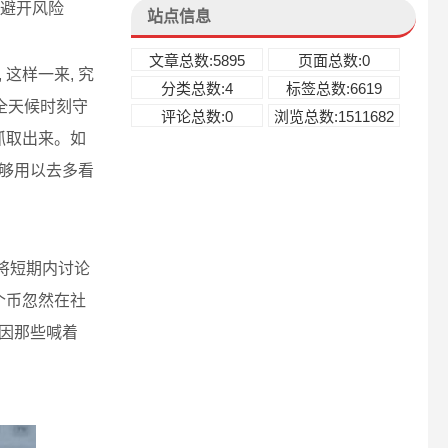
会避开风险
站点信息
文章总数:5895
页面总数:0
这样一来, 究
分类总数:4
标签总数:6619
兵全天候时刻守
评论总数:0
浏览总数:1511682
抓取出来。如
能够用以去多看
会将短期内讨论
个币忽然在社
会因那些喊着