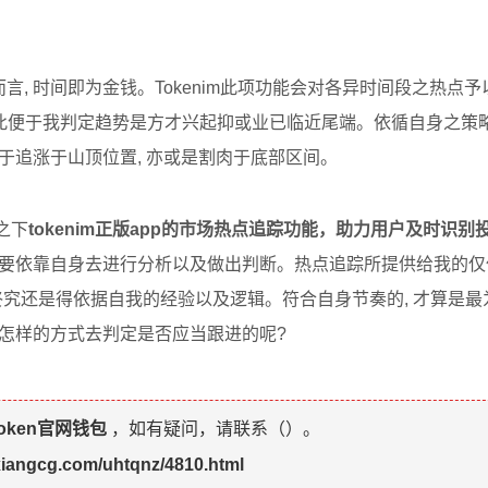
, 时间即为金钱。Tokenim此项功能会对各异时间段之热点予以
借此便于我判定趋势是方才兴起抑或业已临近尾端。依循自身之策略
至于追涨于山顶位置, 亦或是割肉于底部区间。
之下
tokenim正版app的市场热点追踪功能，助力用户及时识别
是要依靠自身去进行分析以及做出判断。热点追踪所提供给我的仅
进终究还是得依据自我的经验以及逻辑。符合自身节奏的, 才算是
照怎样的方式去判定是否应当跟进的呢?
token官网钱包
，如有疑问，请联系（
）。
uxiangcg.com/uhtqnz/4810.html