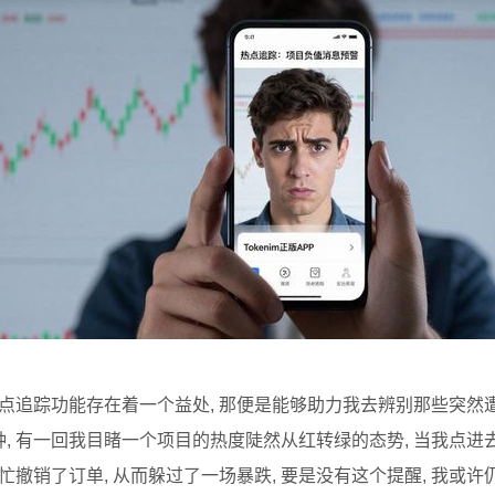
热点追踪功能存在着一个益处, 那便是能够助力我去辨别那些突然
, 有一回我目睹一个项目的热度陡然从红转绿的态势, 当我点进
忙撤销了订单, 从而躲过了一场暴跌, 要是没有这个提醒, 我或