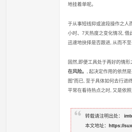
地挂着单呢。
于从事短线抑或波段操作之人而言
小时、7天热度之变化情况, 
迅速地抉择是否跟进, 从而不
固然,即便工具处于再好的情形
在风险。
, 起决定作用的依然
图”而已, 至于具体如何去行
平常在看待热点之时, 又是依
转载请注明出处：
im
本文地址：
https://s