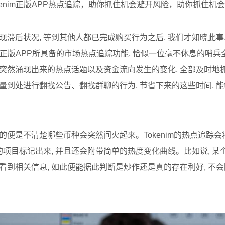
Tokenim正版APP热点追踪，助你抓住机会避开风险，助你抓住机
现滞后状况, 等到其他人都已完成购买行为之后, 我们才知晓此事, 
nim正版APP所具备的市场热点追踪功能, 恰似一位毫不休息的哨
些突然涌现出来的热点话题以及资金流向发生的变化, 全部及时地
力量到处进行翻找公告、翻找群聊的行为, 节省下来的这些时间, 
疼的便是不清楚哪些币种会突然间火起来。Tokenim的热点追踪
项目标记出来, 并且还会附带简单的热度变化曲线。比如说, 某
能看到相关信息, 如此便能据此判断是炒作还是真的存在利好, 不