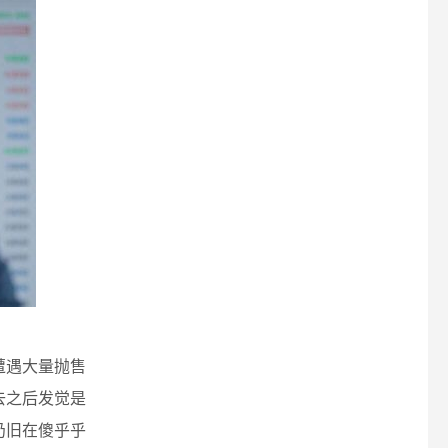
遭遇大量抛售
去之后发觉是
许仍旧在傻乎乎